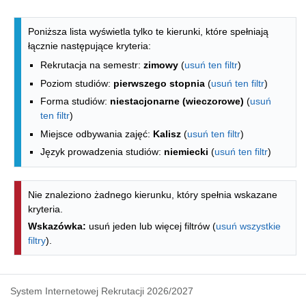
Lista kierunków - spis według wydzia
Poniższa lista wyświetla tylko te kierunki, które spełniają
łącznie następujące kryteria:
Rekrutacja na semestr:
zimowy
(
usuń ten filtr
)
Poziom studiów:
pierwszego stopnia
(
usuń ten filtr
)
Forma studiów:
niestacjonarne (wieczorowe)
(
usuń
ten filtr
)
Miejsce odbywania zajęć:
Kalisz
(
usuń ten filtr
)
Język prowadzenia studiów:
niemiecki
(
usuń ten filtr
)
Nie znaleziono żadnego kierunku, który spełnia wskazane
kryteria.
Wskazówka:
usuń jeden lub więcej filtrów (
usuń wszystkie
filtry
).
System Internetowej Rekrutacji 2026/2027