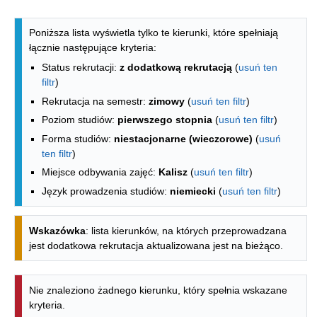
Lista kierunków - spis według wydzia
Poniższa lista wyświetla tylko te kierunki, które spełniają
łącznie następujące kryteria:
Status rekrutacji:
z dodatkową rekrutacją
(
usuń ten
filtr
)
Rekrutacja na semestr:
zimowy
(
usuń ten filtr
)
Poziom studiów:
pierwszego stopnia
(
usuń ten filtr
)
Forma studiów:
niestacjonarne (wieczorowe)
(
usuń
ten filtr
)
Miejsce odbywania zajęć:
Kalisz
(
usuń ten filtr
)
Język prowadzenia studiów:
niemiecki
(
usuń ten filtr
)
Wskazówka
: lista kierunków, na których przeprowadzana
jest dodatkowa rekrutacja aktualizowana jest na bieżąco.
Nie znaleziono żadnego kierunku, który spełnia wskazane
kryteria.