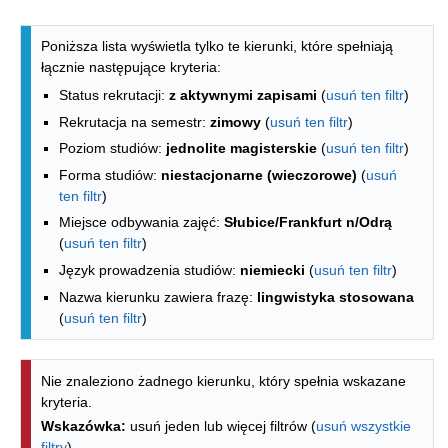
Lista kierunków - spis według wydzia
Poniższa lista wyświetla tylko te kierunki, które spełniają
łącznie następujące kryteria:
Status rekrutacji:
z aktywnymi zapisami
(
usuń ten filtr
)
Rekrutacja na semestr:
zimowy
(
usuń ten filtr
)
Poziom studiów:
jednolite magisterskie
(
usuń ten filtr
)
Forma studiów:
niestacjonarne (wieczorowe)
(
usuń
ten filtr
)
Miejsce odbywania zajęć:
Słubice/Frankfurt n/Odrą
(
usuń ten filtr
)
Język prowadzenia studiów:
niemiecki
(
usuń ten filtr
)
Nazwa kierunku zawiera frazę:
lingwistyka stosowana
(
usuń ten filtr
)
Nie znaleziono żadnego kierunku, który spełnia wskazane
kryteria.
Wskazówka:
usuń jeden lub więcej filtrów (
usuń wszystkie
filtry
).