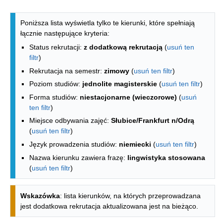
Lista kierunków - spis według wydzia
Poniższa lista wyświetla tylko te kierunki, które spełniają
łącznie następujące kryteria:
Status rekrutacji:
z dodatkową rekrutacją
(
usuń ten
filtr
)
Rekrutacja na semestr:
zimowy
(
usuń ten filtr
)
Poziom studiów:
jednolite magisterskie
(
usuń ten filtr
)
Forma studiów:
niestacjonarne (wieczorowe)
(
usuń
ten filtr
)
Miejsce odbywania zajęć:
Słubice/Frankfurt n/Odrą
(
usuń ten filtr
)
Język prowadzenia studiów:
niemiecki
(
usuń ten filtr
)
Nazwa kierunku zawiera frazę:
lingwistyka stosowana
(
usuń ten filtr
)
Wskazówka
: lista kierunków, na których przeprowadzana
jest dodatkowa rekrutacja aktualizowana jest na bieżąco.