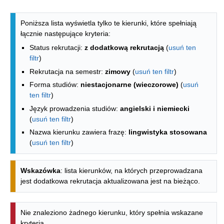
Lista kierunków - spis według wydzia
Poniższa lista wyświetla tylko te kierunki, które spełniają
łącznie następujące kryteria:
Status rekrutacji:
z dodatkową rekrutacją
(
usuń ten
filtr
)
Rekrutacja na semestr:
zimowy
(
usuń ten filtr
)
Forma studiów:
niestacjonarne (wieczorowe)
(
usuń
ten filtr
)
Język prowadzenia studiów:
angielski i niemiecki
(
usuń ten filtr
)
Nazwa kierunku zawiera frazę:
lingwistyka stosowana
(
usuń ten filtr
)
Wskazówka
: lista kierunków, na których przeprowadzana
jest dodatkowa rekrutacja aktualizowana jest na bieżąco.
Nie znaleziono żadnego kierunku, który spełnia wskazane
kryteria.