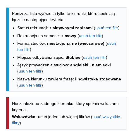
Lista kierunków - spis według wydzia
Poniższa lista wyświetla tylko te kierunki, które spełniają
łącznie następujące kryteria:
Status rekrutacji:
z aktywnymi zapisami
(
usuń ten filtr
)
Rekrutacja na semestr:
zimowy
(
usuń ten filtr
)
Forma studiów:
niestacjonarne (wieczorowe)
(
usuń
ten filtr
)
Miejsce odbywania zajęć:
Słubice
(
usuń ten filtr
)
Język prowadzenia studiów:
angielski i niemiecki
(
usuń ten filtr
)
Nazwa kierunku zawiera frazę:
lingwistyka stosowana
(
usuń ten filtr
)
Nie znaleziono żadnego kierunku, który spełnia wskazane
kryteria.
Wskazówka:
usuń jeden lub więcej filtrów (
usuń wszystkie
filtry
).