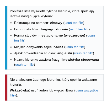
Lista kierunków - spis według wydzia
Poniższa lista wyświetla tylko te kierunki, które spełniają
łącznie następujące kryteria:
Rekrutacja na semestr:
zimowy
(
usuń ten filtr
)
Poziom studiów:
drugiego stopnia
(
usuń ten filtr
)
Forma studiów:
niestacjonarne (wieczorowe)
(
usuń
ten filtr
)
Miejsce odbywania zajęć:
Kalisz
(
usuń ten filtr
)
Język prowadzenia studiów:
angielski
(
usuń ten filtr
)
Nazwa kierunku zawiera frazę:
lingwistyka stosowana
(
usuń ten filtr
)
Nie znaleziono żadnego kierunku, który spełnia wskazane
kryteria.
Wskazówka:
usuń jeden lub więcej filtrów (
usuń wszystkie
filtry
).