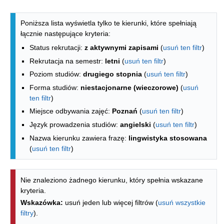
Lista kierunków - spis według wydzia
Poniższa lista wyświetla tylko te kierunki, które spełniają
łącznie następujące kryteria:
Status rekrutacji:
z aktywnymi zapisami
(
usuń ten filtr
)
Rekrutacja na semestr:
letni
(
usuń ten filtr
)
Poziom studiów:
drugiego stopnia
(
usuń ten filtr
)
Forma studiów:
niestacjonarne (wieczorowe)
(
usuń
ten filtr
)
Miejsce odbywania zajęć:
Poznań
(
usuń ten filtr
)
Język prowadzenia studiów:
angielski
(
usuń ten filtr
)
Nazwa kierunku zawiera frazę:
lingwistyka stosowana
(
usuń ten filtr
)
Nie znaleziono żadnego kierunku, który spełnia wskazane
kryteria.
Wskazówka:
usuń jeden lub więcej filtrów (
usuń wszystkie
filtry
).