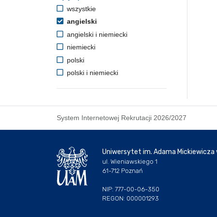
wszystkie
angielski
angielski i niemiecki
niemiecki
polski
polski i niemiecki
System Internetowej Rekrutacji 2026/2027
Uniwersytet im. Adama Mickiewicza
ul. Wieniawskiego 1
61-712 Poznań
NIP: 777-00-06-350
REGON: 000001293