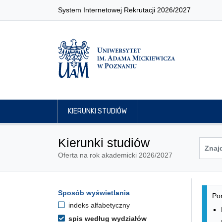
System Internetowej Rekrutacji 2026/2027
KIERUNKI STUDIÓW
Kierunki studiów
Oferta na rok akademicki 2026/2027
Lis
Opcje filtrowania kierunków 
Sposób wyświetlania
Przejdź do listy kierunków
Pon
indeks alfabetyczny
spis według wydziałów