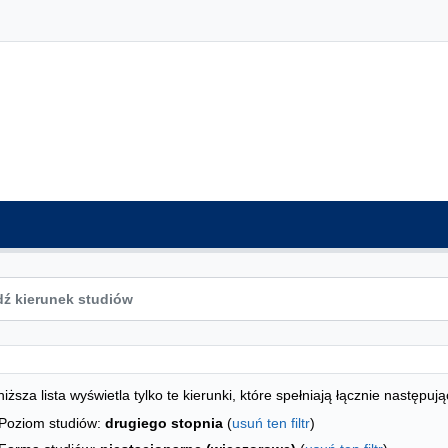
ta kierunków - spis według wydziałów
studiów
iższa lista wyświetla tylko te kierunki, które spełniają łącznie następują
Poziom studiów:
drugiego stopnia
(
usuń ten filtr
)