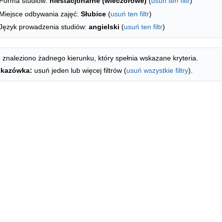
Forma studiów:
niestacjonarne (wieczorowe)
(
usuń ten filtr
)
Miejsce odbywania zajęć:
Słubice
(
usuń ten filtr
)
Język prowadzenia studiów:
angielski
(
usuń ten filtr
)
 znaleziono żadnego kierunku, który spełnia wskazane kryteria.
kazówka:
usuń jeden lub więcej filtrów (
usuń wszystkie filtry
).