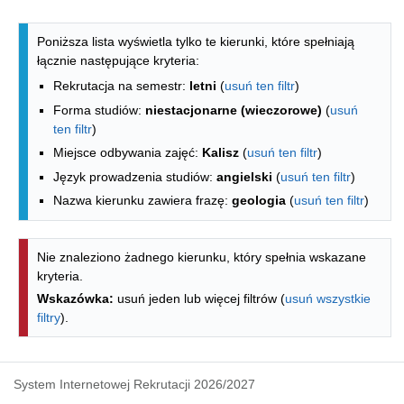
Lista kierunków - spis według wydzia
Poniższa lista wyświetla tylko te kierunki, które spełniają
łącznie następujące kryteria:
Rekrutacja na semestr:
letni
(
usuń ten filtr
)
Forma studiów:
niestacjonarne (wieczorowe)
(
usuń
ten filtr
)
Miejsce odbywania zajęć:
Kalisz
(
usuń ten filtr
)
Język prowadzenia studiów:
angielski
(
usuń ten filtr
)
Nazwa kierunku zawiera frazę:
geologia
(
usuń ten filtr
)
Nie znaleziono żadnego kierunku, który spełnia wskazane
kryteria.
Wskazówka:
usuń jeden lub więcej filtrów (
usuń wszystkie
filtry
).
System Internetowej Rekrutacji 2026/2027