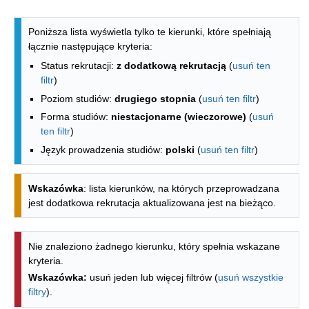
Lista kierunków - spis według wydzia
Poniższa lista wyświetla tylko te kierunki, które spełniają
łącznie następujące kryteria:
Status rekrutacji:
z dodatkową rekrutacją
(
usuń ten
filtr
)
Poziom studiów:
drugiego stopnia
(
usuń ten filtr
)
Forma studiów:
niestacjonarne (wieczorowe)
(
usuń
ten filtr
)
Język prowadzenia studiów:
polski
(
usuń ten filtr
)
Wskazówka
: lista kierunków, na których przeprowadzana
jest dodatkowa rekrutacja aktualizowana jest na bieżąco.
Nie znaleziono żadnego kierunku, który spełnia wskazane
kryteria.
Wskazówka:
usuń jeden lub więcej filtrów (
usuń wszystkie
filtry
).