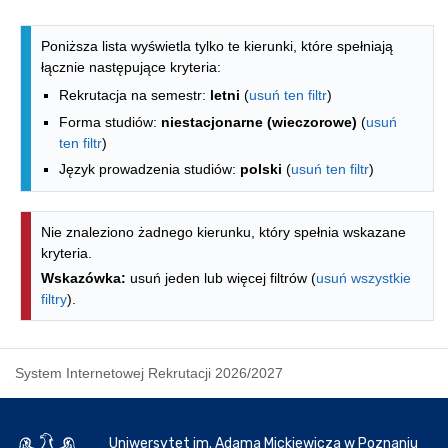
Lista kierunków - spis według wydzia
Poniższa lista wyświetla tylko te kierunki, które spełniają
łącznie następujące kryteria:
Rekrutacja na semestr:
letni
(
usuń ten filtr
)
Forma studiów:
niestacjonarne (wieczorowe)
(
usuń
ten filtr
)
Język prowadzenia studiów:
polski
(
usuń ten filtr
)
Nie znaleziono żadnego kierunku, który spełnia wskazane
kryteria.
Wskazówka:
usuń jeden lub więcej filtrów (
usuń wszystkie
filtry
).
System Internetowej Rekrutacji 2026/2027
Uniwersytet im. Adama Mickiewicza w Poznaniu