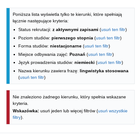
Lista kierunków - spis według wydzia
Poniższa lista wyświetla tylko te kierunki, które spełniają
łącznie następujące kryteria:
Status rekrutacji:
z aktywnymi zapisami
(
usuń ten filtr
)
Poziom studiów:
pierwszego stopnia
(
usuń ten filtr
)
Forma studiów:
niestacjonarne
(
usuń ten filtr
)
Miejsce odbywania zajęć:
Poznań
(
usuń ten filtr
)
Język prowadzenia studiów:
niemiecki
(
usuń ten filtr
)
Nazwa kierunku zawiera frazę:
lingwistyka stosowana
(
usuń ten filtr
)
Nie znaleziono żadnego kierunku, który spełnia wskazane
kryteria.
Wskazówka:
usuń jeden lub więcej filtrów (
usuń wszystkie
filtry
).