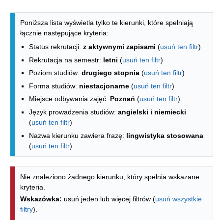
Lista kierunków - spis według wydzia
Poniższa lista wyświetla tylko te kierunki, które spełniają
łącznie następujące kryteria:
Status rekrutacji:
z aktywnymi zapisami
(
usuń ten filtr
)
Rekrutacja na semestr:
letni
(
usuń ten filtr
)
Poziom studiów:
drugiego stopnia
(
usuń ten filtr
)
Forma studiów:
niestacjonarne
(
usuń ten filtr
)
Miejsce odbywania zajęć:
Poznań
(
usuń ten filtr
)
Język prowadzenia studiów:
angielski i niemiecki
(
usuń ten filtr
)
Nazwa kierunku zawiera frazę:
lingwistyka stosowana
(
usuń ten filtr
)
Nie znaleziono żadnego kierunku, który spełnia wskazane
kryteria.
Wskazówka:
usuń jeden lub więcej filtrów (
usuń wszystkie
filtry
).