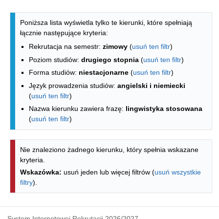
Lista kierunków - spis według wydzia
Poniższa lista wyświetla tylko te kierunki, które spełniają
łącznie następujące kryteria:
Rekrutacja na semestr:
zimowy
(
usuń ten filtr
)
Poziom studiów:
drugiego stopnia
(
usuń ten filtr
)
Forma studiów:
niestacjonarne
(
usuń ten filtr
)
Język prowadzenia studiów:
angielski i niemiecki
(
usuń ten filtr
)
Nazwa kierunku zawiera frazę:
lingwistyka stosowana
(
usuń ten filtr
)
Nie znaleziono żadnego kierunku, który spełnia wskazane
kryteria.
Wskazówka:
usuń jeden lub więcej filtrów (
usuń wszystkie
filtry
).
System Internetowej Rekrutacji 2026/2027