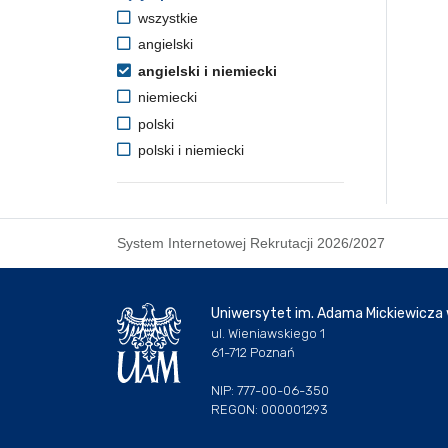
wszystkie
angielski
angielski i niemiecki
niemiecki
polski
polski i niemiecki
System Internetowej Rekrutacji 2026/2027
Uniwersytet im. Adama Mickiewicza
ul. Wieniawskiego 1
61-712 Poznań
NIP: 777-00-06-350
REGON: 000001293