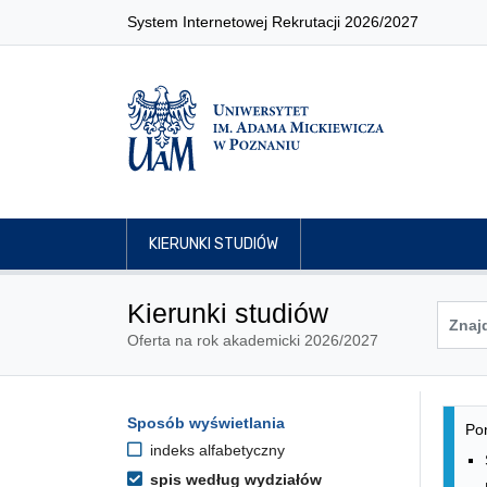
System Internetowej Rekrutacji 2026/2027
KIERUNKI STUDIÓW
Kierunki studiów
Oferta na rok akademicki 2026/2027
Lis
Opcje filtrowania kierunków 
Sposób wyświetlania
Przejdź do listy kierunków
Pon
indeks alfabetyczny
spis według wydziałów