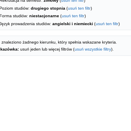
Rekrutacja na semestr:
zimowy
(
usuń ten filtr
)
Poziom studiów:
drugiego stopnia
(
usuń ten filtr
)
Forma studiów:
niestacjonarne
(
usuń ten filtr
)
Język prowadzenia studiów:
angielski i niemiecki
(
usuń ten filtr
)
 znaleziono żadnego kierunku, który spełnia wskazane kryteria.
kazówka:
usuń jeden lub więcej filtrów (
usuń wszystkie filtry
).