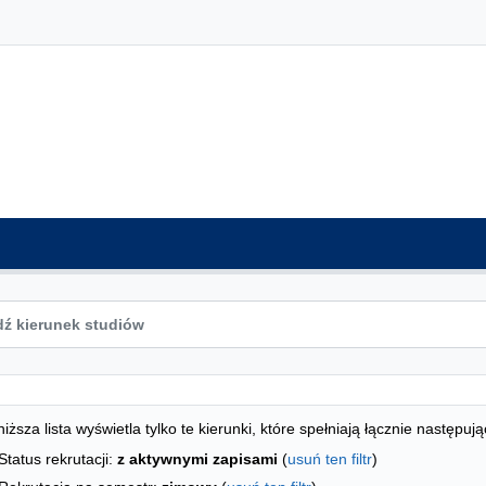
ta kierunków - spis według wydziałów
studiów
iższa lista wyświetla tylko te kierunki, które spełniają łącznie następują
Status rekrutacji:
z aktywnymi zapisami
(
usuń ten filtr
)