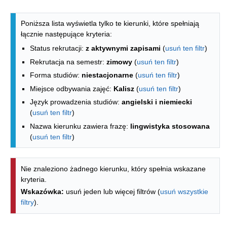
Lista kierunków - spis według wydzia
Poniższa lista wyświetla tylko te kierunki, które spełniają
łącznie następujące kryteria:
Status rekrutacji:
z aktywnymi zapisami
(
usuń ten filtr
)
Rekrutacja na semestr:
zimowy
(
usuń ten filtr
)
Forma studiów:
niestacjonarne
(
usuń ten filtr
)
Miejsce odbywania zajęć:
Kalisz
(
usuń ten filtr
)
Język prowadzenia studiów:
angielski i niemiecki
(
usuń ten filtr
)
Nazwa kierunku zawiera frazę:
lingwistyka stosowana
(
usuń ten filtr
)
Nie znaleziono żadnego kierunku, który spełnia wskazane
kryteria.
Wskazówka:
usuń jeden lub więcej filtrów (
usuń wszystkie
filtry
).