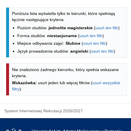
Lista kierunków - spis według wydzia
Poniższa lista wyświetla tylko te kierunki, które spełniają
łącznie następujące kryteria:
Poziom studiów:
jednolite magisterskie
(
usuń ten filtr
)
Forma studiów:
niestacjonarne
(
usuń ten filtr
)
Miejsce odbywania zajęć:
Słubice
(
usuń ten filtr
)
Język prowadzenia studiów:
angielski
(
usuń ten filtr
)
Nie znaleziono żadnego kierunku, który spełnia wskazane
kryteria.
Wskazówka:
usuń jeden lub więcej filtrów (
usuń wszystkie
filtry
).
System Internetowej Rekrutacji 2026/2027