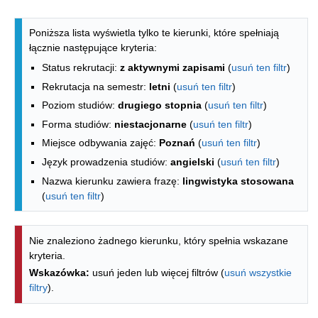
Lista kierunków - spis według wydzia
Poniższa lista wyświetla tylko te kierunki, które spełniają
łącznie następujące kryteria:
Status rekrutacji:
z aktywnymi zapisami
(
usuń ten filtr
)
Rekrutacja na semestr:
letni
(
usuń ten filtr
)
Poziom studiów:
drugiego stopnia
(
usuń ten filtr
)
Forma studiów:
niestacjonarne
(
usuń ten filtr
)
Miejsce odbywania zajęć:
Poznań
(
usuń ten filtr
)
Język prowadzenia studiów:
angielski
(
usuń ten filtr
)
Nazwa kierunku zawiera frazę:
lingwistyka stosowana
(
usuń ten filtr
)
Nie znaleziono żadnego kierunku, który spełnia wskazane
kryteria.
Wskazówka:
usuń jeden lub więcej filtrów (
usuń wszystkie
filtry
).