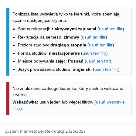
Lista kierunków - spis według wydzia
Poniższa lista wyświetla tylko te kierunki, które spełniają
łącznie następujące kryteria:
Status rekrutacji:
z aktywnymi zapisami
(
usuń ten filtr
)
Rekrutacja na semestr:
zimowy
(
usuń ten filtr
)
Poziom studiów:
drugiego stopnia
(
usuń ten filtr
)
Forma studiów:
niestacjonarne
(
usuń ten filtr
)
Miejsce odbywania zajęć:
Poznań
(
usuń ten filtr
)
Język prowadzenia studiów:
angielski
(
usuń ten filtr
)
Nie znaleziono żadnego kierunku, który spełnia wskazane
kryteria.
Wskazówka:
usuń jeden lub więcej filtrów (
usuń wszystkie
filtry
).
System Internetowej Rekrutacji 2026/2027