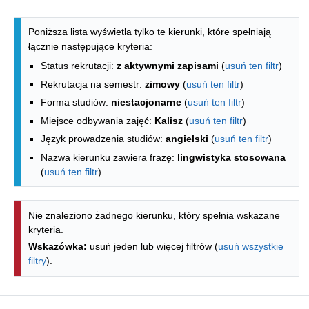
Lista kierunków - spis według wydzia
Poniższa lista wyświetla tylko te kierunki, które spełniają
łącznie następujące kryteria:
Status rekrutacji:
z aktywnymi zapisami
(
usuń ten filtr
)
Rekrutacja na semestr:
zimowy
(
usuń ten filtr
)
Forma studiów:
niestacjonarne
(
usuń ten filtr
)
Miejsce odbywania zajęć:
Kalisz
(
usuń ten filtr
)
Język prowadzenia studiów:
angielski
(
usuń ten filtr
)
Nazwa kierunku zawiera frazę:
lingwistyka stosowana
(
usuń ten filtr
)
Nie znaleziono żadnego kierunku, który spełnia wskazane
kryteria.
Wskazówka:
usuń jeden lub więcej filtrów (
usuń wszystkie
filtry
).