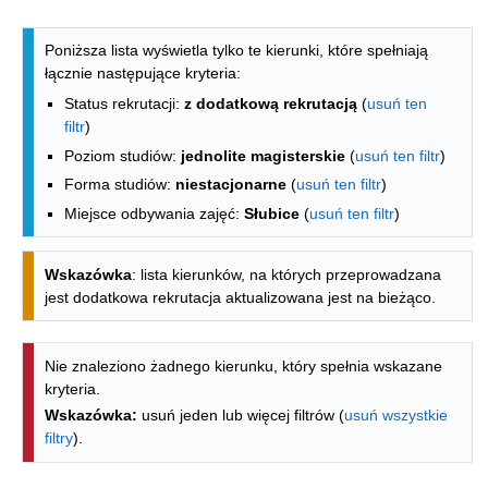
Lista kierunków - spis według wydzia
Poniższa lista wyświetla tylko te kierunki, które spełniają
łącznie następujące kryteria:
Status rekrutacji:
z dodatkową rekrutacją
(
usuń ten
filtr
)
Poziom studiów:
jednolite magisterskie
(
usuń ten filtr
)
Forma studiów:
niestacjonarne
(
usuń ten filtr
)
Miejsce odbywania zajęć:
Słubice
(
usuń ten filtr
)
Wskazówka
: lista kierunków, na których przeprowadzana
jest dodatkowa rekrutacja aktualizowana jest na bieżąco.
Nie znaleziono żadnego kierunku, który spełnia wskazane
kryteria.
Wskazówka:
usuń jeden lub więcej filtrów (
usuń wszystkie
filtry
).