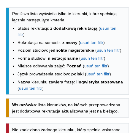
Lista kierunków - spis według wydzia
Poniższa lista wyświetla tylko te kierunki, które spełniają
łącznie następujące kryteria:
Status rekrutacji:
z dodatkową rekrutacją
(
usuń ten
filtr
)
Rekrutacja na semestr:
zimowy
(
usuń ten filtr
)
Poziom studiów:
jednolite magisterskie
(
usuń ten filtr
)
Forma studiów:
niestacjonarne
(
usuń ten filtr
)
Miejsce odbywania zajęć:
Poznań
(
usuń ten filtr
)
Język prowadzenia studiów:
polski
(
usuń ten filtr
)
Nazwa kierunku zawiera frazę:
lingwistyka stosowana
(
usuń ten filtr
)
Wskazówka
: lista kierunków, na których przeprowadzana
jest dodatkowa rekrutacja aktualizowana jest na bieżąco.
Nie znaleziono żadnego kierunku, który spełnia wskazane