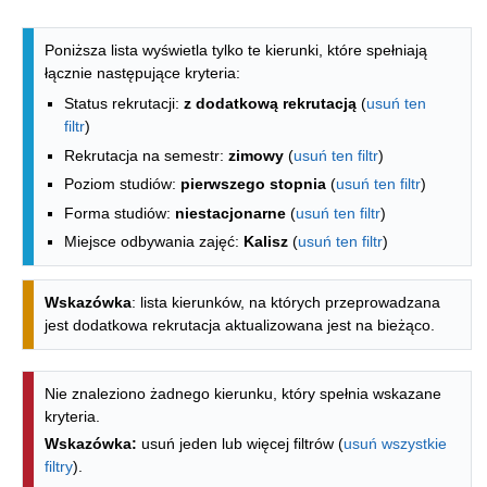
Lista kierunków - spis według wydzia
Poniższa lista wyświetla tylko te kierunki, które spełniają
łącznie następujące kryteria:
Status rekrutacji:
z dodatkową rekrutacją
(
usuń ten
filtr
)
Rekrutacja na semestr:
zimowy
(
usuń ten filtr
)
Poziom studiów:
pierwszego stopnia
(
usuń ten filtr
)
Forma studiów:
niestacjonarne
(
usuń ten filtr
)
Miejsce odbywania zajęć:
Kalisz
(
usuń ten filtr
)
Wskazówka
: lista kierunków, na których przeprowadzana
jest dodatkowa rekrutacja aktualizowana jest na bieżąco.
Nie znaleziono żadnego kierunku, który spełnia wskazane
kryteria.
Wskazówka:
usuń jeden lub więcej filtrów (
usuń wszystkie
filtry
).