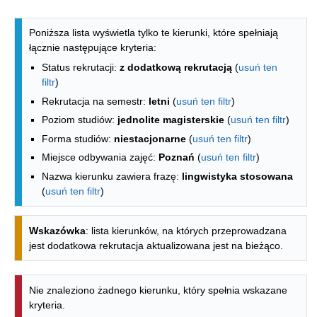
Lista kierunków - spis według wydzia
Poniższa lista wyświetla tylko te kierunki, które spełniają
łącznie następujące kryteria:
Status rekrutacji:
z dodatkową rekrutacją
(
usuń ten
filtr
)
Rekrutacja na semestr:
letni
(
usuń ten filtr
)
Poziom studiów:
jednolite magisterskie
(
usuń ten filtr
)
Forma studiów:
niestacjonarne
(
usuń ten filtr
)
Miejsce odbywania zajęć:
Poznań
(
usuń ten filtr
)
Nazwa kierunku zawiera frazę:
lingwistyka stosowana
(
usuń ten filtr
)
Wskazówka
: lista kierunków, na których przeprowadzana
jest dodatkowa rekrutacja aktualizowana jest na bieżąco.
Nie znaleziono żadnego kierunku, który spełnia wskazane
kryteria.