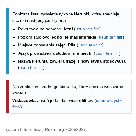
Lista kierunków - spis według wydzia
Poniższa lista wyświetla tylko te kierunki, które spełniają
łącznie następujące kryteria:
Rekrutacja na semestr:
letni
(
usuń ten filtr
)
Poziom studiów:
jednolite magisterskie
(
usuń ten filtr
)
Miejsce odbywania zajęć:
Piła
(
usuń ten filtr
)
Język prowadzenia studiów:
niemiecki
(
usuń ten filtr
)
Nazwa kierunku zawiera frazę:
lingwistyka stosowana
(
usuń ten filtr
)
Nie znaleziono żadnego kierunku, który spełnia wskazane
kryteria.
Wskazówka:
usuń jeden lub więcej filtrów (
usuń wszystkie
filtry
).
System Internetowej Rekrutacji 2026/2027