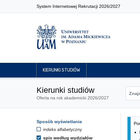
System Internetowej Rekrutacji 2026/2027
KIERUNKI STUDIÓW
Kierunki studiów
Oferta na rok akademicki 2026/2027
Lis
Opcje filtrowania kierunków 
Sposób wyświetlania
Przejdź do listy kierunków
Pon
indeks alfabetyczny
spis według wydziałów