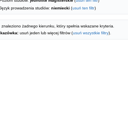
Poziom studiów:
jednolite magisterskie
(
usuń ten filtr
)
Język prowadzenia studiów:
niemiecki
(
usuń ten filtr
)
 znaleziono żadnego kierunku, który spełnia wskazane kryteria.
kazówka:
usuń jeden lub więcej filtrów (
usuń wszystkie filtry
).