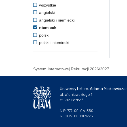
wszystkie
angielski
angielski i niemiecki
niemiecki
polski
polski i niemiecki
System Internetowej Rekrutacji 2026/2027
Uniwersytet im. Adama Mickiewicza
ul. Wieniawskiego 1
61-712 Poznań
NIP: 777-00-06-350
REGON: 000001293