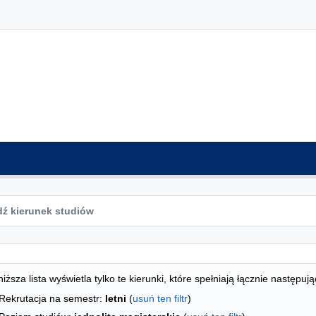
ta kierunków - spis według wydziałów
studiów
iższa lista wyświetla tylko te kierunki, które spełniają łącznie następują
Rekrutacja na semestr:
letni
(
usuń ten filtr
)