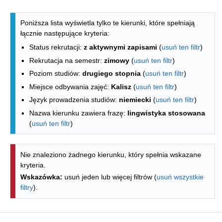
Lista kierunków - spis według wydzia
Poniższa lista wyświetla tylko te kierunki, które spełniają
łącznie następujące kryteria:
Status rekrutacji:
z aktywnymi zapisami
(
usuń ten filtr
)
Rekrutacja na semestr:
zimowy
(
usuń ten filtr
)
Poziom studiów:
drugiego stopnia
(
usuń ten filtr
)
Miejsce odbywania zajęć:
Kalisz
(
usuń ten filtr
)
Język prowadzenia studiów:
niemiecki
(
usuń ten filtr
)
Nazwa kierunku zawiera frazę:
lingwistyka stosowana
(
usuń ten filtr
)
Nie znaleziono żadnego kierunku, który spełnia wskazane
kryteria.
Wskazówka:
usuń jeden lub więcej filtrów (
usuń wszystkie
filtry
).