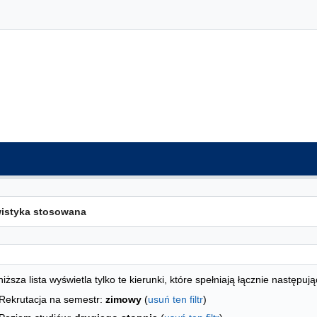
ta kierunków - spis według wydziałów
studiów
iższa lista wyświetla tylko te kierunki, które spełniają łącznie następują
Rekrutacja na semestr:
zimowy
(
usuń ten filtr
)