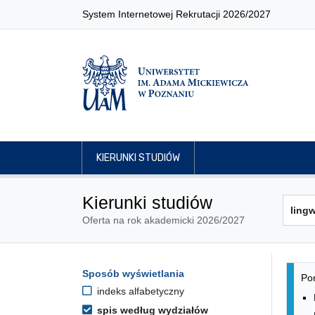
System Internetowej Rekrutacji 2026/2027
KIERUNKI STUDIÓW
Kierunki studiów
Oferta na rok akademicki 2026/2027
Lis
Opcje filtrowania kierunków 
Sposób wyświetlania
Przejdź do listy kierunków
Pon
indeks alfabetyczny
spis według wydziałów