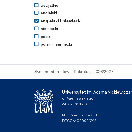
wszystkie
angielski
angielski i niemiecki
niemiecki
polski
polski i niemiecki
System Internetowej Rekrutacji 2026/2027
Uniwersytet im. Adama Mickiewicza
ul. Wieniawskiego 1
61-712 Poznań
NIP: 777-00-06-350
REGON: 000001293