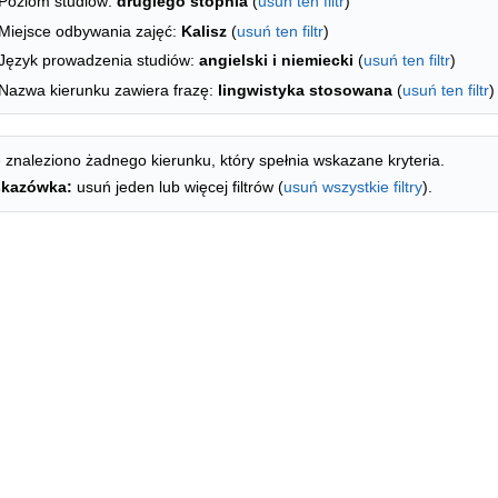
Poziom studiów:
drugiego stopnia
(
usuń ten filtr
)
Miejsce odbywania zajęć:
Kalisz
(
usuń ten filtr
)
Język prowadzenia studiów:
angielski i niemiecki
(
usuń ten filtr
)
Nazwa kierunku zawiera frazę:
lingwistyka stosowana
(
usuń ten filtr
)
 znaleziono żadnego kierunku, który spełnia wskazane kryteria.
kazówka:
usuń jeden lub więcej filtrów (
usuń wszystkie filtry
).