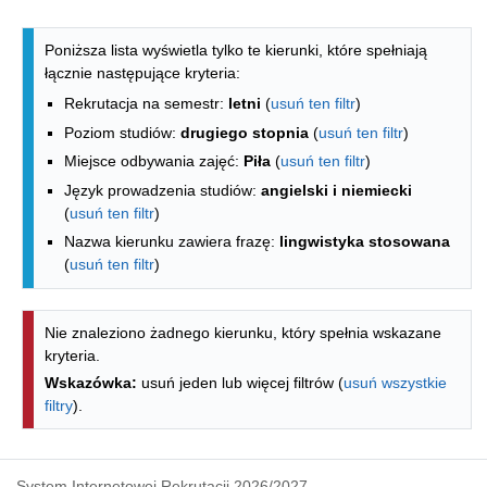
Lista kierunków - spis według wydzia
Poniższa lista wyświetla tylko te kierunki, które spełniają
łącznie następujące kryteria:
Rekrutacja na semestr:
letni
(
usuń ten filtr
)
Poziom studiów:
drugiego stopnia
(
usuń ten filtr
)
Miejsce odbywania zajęć:
Piła
(
usuń ten filtr
)
Język prowadzenia studiów:
angielski i niemiecki
(
usuń ten filtr
)
Nazwa kierunku zawiera frazę:
lingwistyka stosowana
(
usuń ten filtr
)
Nie znaleziono żadnego kierunku, który spełnia wskazane
kryteria.
Wskazówka:
usuń jeden lub więcej filtrów (
usuń wszystkie
filtry
).
System Internetowej Rekrutacji 2026/2027