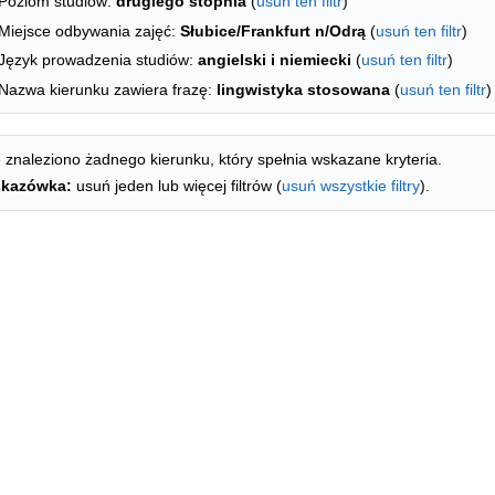
Poziom studiów:
drugiego stopnia
(
usuń ten filtr
)
Miejsce odbywania zajęć:
Słubice/Frankfurt n/Odrą
(
usuń ten filtr
)
Język prowadzenia studiów:
angielski i niemiecki
(
usuń ten filtr
)
Nazwa kierunku zawiera frazę:
lingwistyka stosowana
(
usuń ten filtr
)
 znaleziono żadnego kierunku, który spełnia wskazane kryteria.
kazówka:
usuń jeden lub więcej filtrów (
usuń wszystkie filtry
).