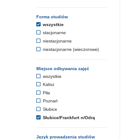
Forma studiów
wszystkie
stacjonarne
niestacjonarne
niestacjonarne (wieczorowe)
Miejsce odbywania zajęć
wszystkie
Kalisz
Piła
Poznań
Słubice
Słubice/Frankfurt n/Odrą
Język prowadzenia studiów