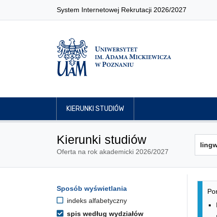
System Internetowej Rekrutacji 2026/2027
KIERUNKI STUDIÓW
Kierunki studiów
Oferta na rok akademicki 2026/2027
Lis
Opcje filtrowania kierunków 
Sposób wyświetlania
Przejdź do listy kierunków
Pon
indeks alfabetyczny
spis według wydziałów