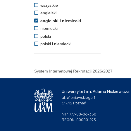
wszystkie
angielski
angielski i niemiecki
niemiecki
polski
polski i niemiecki
System Internetowej Rekrutacji 2026/2027
Uniwersytet im. Adama Mickiewicza
ul. Wieniawskiego 1
61-712 Poznań
NIP: 777-00-06-350
REGON: 000001293