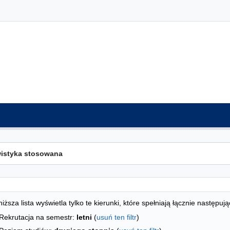
ta kierunków - spis według wydziałów
studiów
iższa lista wyświetla tylko te kierunki, które spełniają łącznie następują
Rekrutacja na semestr:
letni
(
usuń ten filtr
)