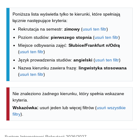
Lista kierunków - spis według wydzia
Poniższa lista wyświetla tylko te kierunki, które spełniają
łącznie następujące kryteria:
Rekrutacja na semestr:
zimowy
(
usuń ten filtr
)
Poziom studiów:
pierwszego stopnia
(
usuń ten filtr
)
Miejsce odbywania zajęć:
Słubice/Frankfurt n/Odrą
(
usuń ten filtr
)
Język prowadzenia studiów:
angielski
(
usuń ten filtr
)
Nazwa kierunku zawiera frazę:
lingwistyka stosowana
(
usuń ten filtr
)
Nie znaleziono żadnego kierunku, który spełnia wskazane
kryteria.
Wskazówka:
usuń jeden lub więcej filtrów (
usuń wszystkie
filtry
).
System Internetowej Rekrutacji 2026/2027