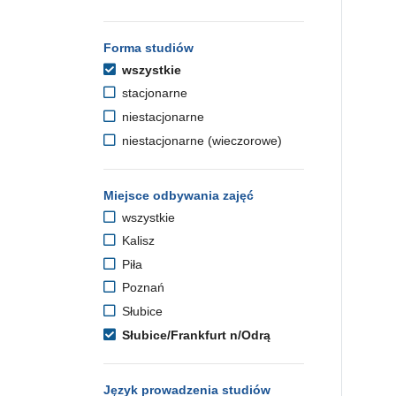
Forma studiów
wszystkie
stacjonarne
niestacjonarne
niestacjonarne (wieczorowe)
Miejsce odbywania zajęć
wszystkie
Kalisz
Piła
Poznań
Słubice
Słubice/Frankfurt n/Odrą
Język prowadzenia studiów