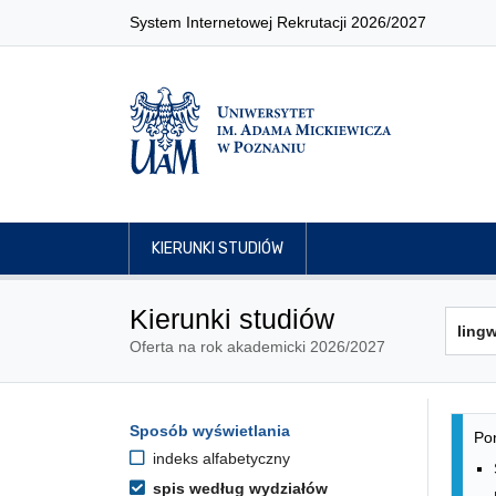
System Internetowej Rekrutacji 2026/2027
KIERUNKI STUDIÓW
Kierunki studiów
Oferta na rok akademicki 2026/2027
Lis
Opcje filtrowania kierunków 
Sposób wyświetlania
Przejdź do listy kierunków
Pon
indeks alfabetyczny
spis według wydziałów