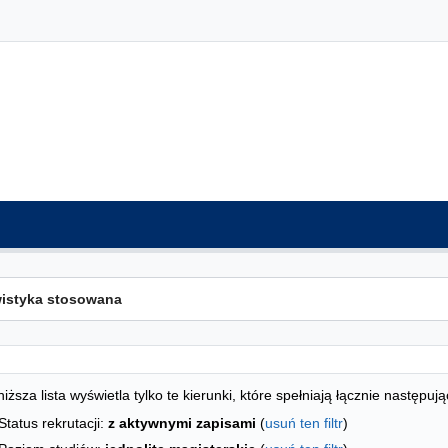
ta kierunków - spis według wydziałów
studiów
iższa lista wyświetla tylko te kierunki, które spełniają łącznie następują
Status rekrutacji:
z aktywnymi zapisami
(
usuń ten filtr
)