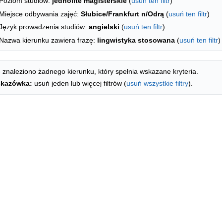
Poziom studiów:
jednolite magisterskie
(
usuń ten filtr
)
Miejsce odbywania zajęć:
Słubice/Frankfurt n/Odrą
(
usuń ten filtr
)
Język prowadzenia studiów:
angielski
(
usuń ten filtr
)
Nazwa kierunku zawiera frazę:
lingwistyka stosowana
(
usuń ten filtr
)
 znaleziono żadnego kierunku, który spełnia wskazane kryteria.
kazówka:
usuń jeden lub więcej filtrów (
usuń wszystkie filtry
).