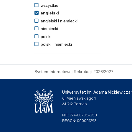
wszystkie
angielski
angielski i niemiecki
niemiecki
polski
polski i niemiecki
System Internetowej Rekrutacji 2026/2027
Uniwersytet im. Adama Mickiewicza
ul. Wieniawskiego 1
61-712 Poznań
NIP: 777-00-06-350
REGON: 000001293