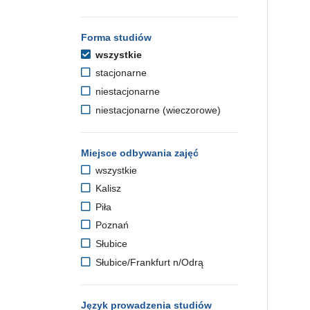
Forma studiów
wszystkie
stacjonarne
niestacjonarne
niestacjonarne (wieczorowe)
Miejsce odbywania zajęć
wszystkie
Kalisz
Piła
Poznań
Słubice
Słubice/Frankfurt n/Odrą
Język prowadzenia studiów