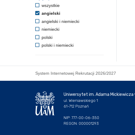
wszystkie
angielski
angielski i niemiecki
niemiecki
polski
polski i niemiecki
System Internetowej Rekrutacji 2026/2027
Uniwersytet im. Adama Mickiewicza
ul. Wieniawskiego 1
61-712 Poznań
NIP: 777-00-06-350
REGON: 000001293