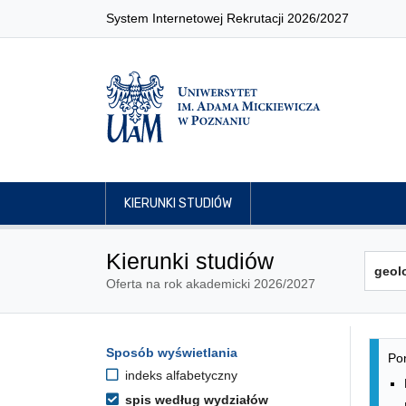
System Internetowej Rekrutacji 2026/2027
KIERUNKI STUDIÓW
Kierunki studiów
Oferta na rok akademicki 2026/2027
Lis
Opcje filtrowania kierunków 
Sposób wyświetlania
Przejdź do listy kierunków
Pon
indeks alfabetyczny
spis według wydziałów