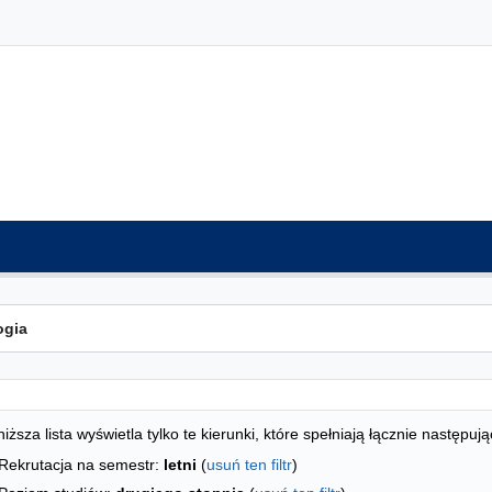
ta kierunków - spis według wydziałów
studiów
iższa lista wyświetla tylko te kierunki, które spełniają łącznie następują
Rekrutacja na semestr:
letni
(
usuń ten filtr
)