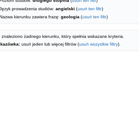
Poziom studiów:
drugiego stopnia
(
usuń ten filtr
)
Język prowadzenia studiów:
angielski
(
usuń ten filtr
)
Nazwa kierunku zawiera frazę:
geologia
(
usuń ten filtr
)
 znaleziono żadnego kierunku, który spełnia wskazane kryteria.
kazówka:
usuń jeden lub więcej filtrów (
usuń wszystkie filtry
).