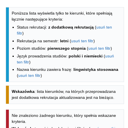
Lista kierunków - spis według wydzia
Poniższa lista wyświetla tylko te kierunki, które spełniają
łącznie następujące kryteria:
Status rekrutacji:
z dodatkową rekrutacją
(
usuń ten
filtr
)
Rekrutacja na semestr:
letni
(
usuń ten filtr
)
Poziom studiów:
pierwszego stopnia
(
usuń ten filtr
)
Język prowadzenia studiów:
polski i niemiecki
(
usuń
ten filtr
)
Nazwa kierunku zawiera frazę:
lingwistyka stosowana
(
usuń ten filtr
)
Wskazówka
: lista kierunków, na których przeprowadzana
jest dodatkowa rekrutacja aktualizowana jest na bieżąco.
Nie znaleziono żadnego kierunku, który spełnia wskazane
kryteria.