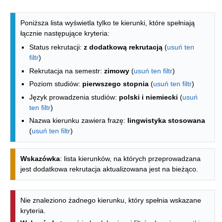
Lista kierunków - spis według wydzia
Poniższa lista wyświetla tylko te kierunki, które spełniają
łącznie następujące kryteria:
Status rekrutacji:
z dodatkową rekrutacją
(
usuń ten
filtr
)
Rekrutacja na semestr:
zimowy
(
usuń ten filtr
)
Poziom studiów:
pierwszego stopnia
(
usuń ten filtr
)
Język prowadzenia studiów:
polski i niemiecki
(
usuń
ten filtr
)
Nazwa kierunku zawiera frazę:
lingwistyka stosowana
(
usuń ten filtr
)
Wskazówka
: lista kierunków, na których przeprowadzana
jest dodatkowa rekrutacja aktualizowana jest na bieżąco.
Nie znaleziono żadnego kierunku, który spełnia wskazane
kryteria.