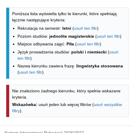
Lista kierunków - spis według wydzia
Poniższa lista wyświetla tylko te kierunki, które spełniają
łącznie następujące kryteria:
Rekrutacja na semestr:
letni
(
usuń ten filtr
)
Poziom studiów:
jednolite magisterskie
(
usuń ten filtr
)
Miejsce odbywania zajęć:
Piła
(
usuń ten filtr
)
Język prowadzenia studiów:
polski i niemiecki
(
usuń
ten filtr
)
Nazwa kierunku zawiera frazę:
lingwistyka stosowana
(
usuń ten filtr
)
Nie znaleziono żadnego kierunku, który spełnia wskazane
kryteria.
Wskazówka:
usuń jeden lub więcej filtrów (
usuń wszystkie
filtry
).
System Internetowej Rekrutacji 2026/2027