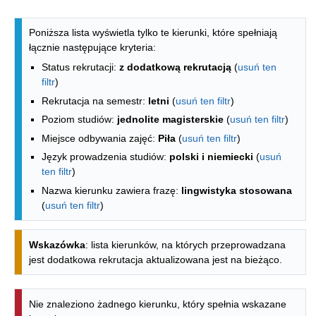
Lista kierunków - spis według wydzia
Poniższa lista wyświetla tylko te kierunki, które spełniają
łącznie następujące kryteria:
Status rekrutacji:
z dodatkową rekrutacją
(
usuń ten
filtr
)
Rekrutacja na semestr:
letni
(
usuń ten filtr
)
Poziom studiów:
jednolite magisterskie
(
usuń ten filtr
)
Miejsce odbywania zajęć:
Piła
(
usuń ten filtr
)
Język prowadzenia studiów:
polski i niemiecki
(
usuń
ten filtr
)
Nazwa kierunku zawiera frazę:
lingwistyka stosowana
(
usuń ten filtr
)
Wskazówka
: lista kierunków, na których przeprowadzana
jest dodatkowa rekrutacja aktualizowana jest na bieżąco.
Nie znaleziono żadnego kierunku, który spełnia wskazane