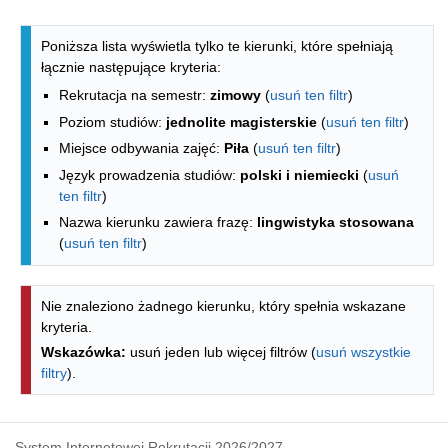
Lista kierunków - spis według wydzia
Poniższa lista wyświetla tylko te kierunki, które spełniają
łącznie następujące kryteria:
Rekrutacja na semestr:
zimowy
(
usuń ten filtr
)
Poziom studiów:
jednolite magisterskie
(
usuń ten filtr
)
Miejsce odbywania zajęć:
Piła
(
usuń ten filtr
)
Język prowadzenia studiów:
polski i niemiecki
(
usuń
ten filtr
)
Nazwa kierunku zawiera frazę:
lingwistyka stosowana
(
usuń ten filtr
)
Nie znaleziono żadnego kierunku, który spełnia wskazane
kryteria.
Wskazówka:
usuń jeden lub więcej filtrów (
usuń wszystkie
filtry
).
System Internetowej Rekrutacji 2026/2027