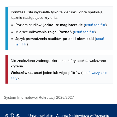
Lista kierunków - spis według wydzia
Poniższa lista wyświetla tylko te kierunki, które spełniają
łącznie następujące kryteria:
Poziom studiów:
jednolite magisterskie
(
usuń ten filtr
)
Miejsce odbywania zajęć:
Poznań
(
usuń ten filtr
)
Język prowadzenia studiów:
polski i niemiecki
(
usuń
ten filtr
)
Nie znaleziono żadnego kierunku, który spełnia wskazane
kryteria.
Wskazówka:
usuń jeden lub więcej filtrów (
usuń wszystkie
filtry
).
System Internetowej Rekrutacji 2026/2027
Uniwersytet im. Adama Mickiewicza w Poznaniu