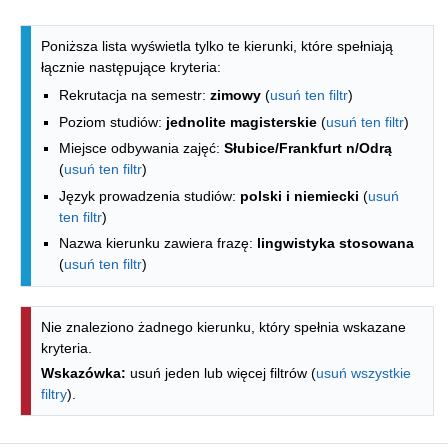
Lista kierunków - spis według wydzia
Poniższa lista wyświetla tylko te kierunki, które spełniają
łącznie następujące kryteria:
Rekrutacja na semestr:
zimowy
(
usuń ten filtr
)
Poziom studiów:
jednolite magisterskie
(
usuń ten filtr
)
Miejsce odbywania zajęć:
Słubice/Frankfurt n/Odrą
(
usuń ten filtr
)
Język prowadzenia studiów:
polski i niemiecki
(
usuń
ten filtr
)
Nazwa kierunku zawiera frazę:
lingwistyka stosowana
(
usuń ten filtr
)
Nie znaleziono żadnego kierunku, który spełnia wskazane
kryteria.
Wskazówka:
usuń jeden lub więcej filtrów (
usuń wszystkie
filtry
).