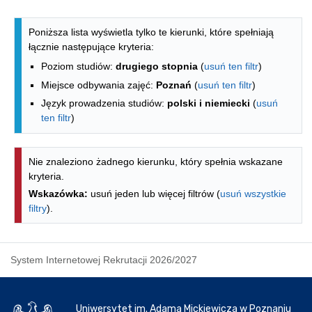
Lista kierunków - spis według wydzia
Poniższa lista wyświetla tylko te kierunki, które spełniają
łącznie następujące kryteria:
Poziom studiów:
drugiego stopnia
(
usuń ten filtr
)
Miejsce odbywania zajęć:
Poznań
(
usuń ten filtr
)
Język prowadzenia studiów:
polski i niemiecki
(
usuń
ten filtr
)
Nie znaleziono żadnego kierunku, który spełnia wskazane
kryteria.
Wskazówka:
usuń jeden lub więcej filtrów (
usuń wszystkie
filtry
).
System Internetowej Rekrutacji 2026/2027
Uniwersytet im. Adama Mickiewicza w Poznaniu