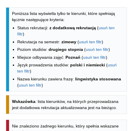
Lista kierunków - spis według wydzia
Poniższa lista wyświetla tylko te kierunki, które spełniają
łącznie następujące kryteria:
Status rekrutacji:
z dodatkową rekrutacją
(
usuń ten
filtr
)
Rekrutacja na semestr:
zimowy
(
usuń ten filtr
)
Poziom studiów:
drugiego stopnia
(
usuń ten filtr
)
Miejsce odbywania zajęć:
Poznań
(
usuń ten filtr
)
Język prowadzenia studiów:
polski i niemiecki
(
usuń
ten filtr
)
Nazwa kierunku zawiera frazę:
lingwistyka stosowana
(
usuń ten filtr
)
Wskazówka
: lista kierunków, na których przeprowadzana
jest dodatkowa rekrutacja aktualizowana jest na bieżąco.
Nie znaleziono żadnego kierunku, który spełnia wskazane