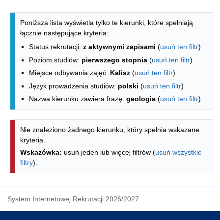
Lista kierunków - spis według wydzia
Poniższa lista wyświetla tylko te kierunki, które spełniają
łącznie następujące kryteria:
Status rekrutacji:
z aktywnymi zapisami
(
usuń ten filtr
)
Poziom studiów:
pierwszego stopnia
(
usuń ten filtr
)
Miejsce odbywania zajęć:
Kalisz
(
usuń ten filtr
)
Język prowadzenia studiów:
polski
(
usuń ten filtr
)
Nazwa kierunku zawiera frazę:
geologia
(
usuń ten filtr
)
Nie znaleziono żadnego kierunku, który spełnia wskazane
kryteria.
Wskazówka:
usuń jeden lub więcej filtrów (
usuń wszystkie
filtry
).
System Internetowej Rekrutacji 2026/2027