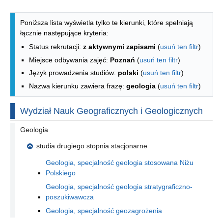
Lista kierunków - spis według wydzia
Poniższa lista wyświetla tylko te kierunki, które spełniają
łącznie następujące kryteria:
Status rekrutacji:
z aktywnymi zapisami
(
usuń ten filtr
)
Miejsce odbywania zajęć:
Poznań
(
usuń ten filtr
)
Język prowadzenia studiów:
polski
(
usuń ten filtr
)
Nazwa kierunku zawiera frazę:
geologia
(
usuń ten filtr
)
Wydział Nauk Geograficznych i Geologicznych
Geologia
studia drugiego stopnia stacjonarne
Geologia, specjalność geologia stosowana Niżu
Polskiego
Geologia, specjalność geologia stratygraficzno-
poszukiwawcza
Geologia, specjalność geozagrożenia