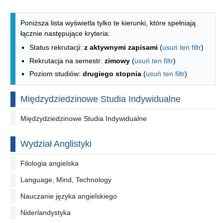
Lista kierunków - spis według wydzia
Poniższa lista wyświetla tylko te kierunki, które spełniają
łącznie następujące kryteria:
Status rekrutacji:
z aktywnymi zapisami
(
usuń ten filtr
)
Rekrutacja na semestr:
zimowy
(
usuń ten filtr
)
Poziom studiów:
drugiego stopnia
(
usuń ten filtr
)
Międzydziedzinowe Studia Indywidualne
Międzydziedzinowe Studia Indywidualne
Wydział Anglistyki
Filologia angielska
Language, Mind, Technology
Nauczanie języka angielskiego
Niderlandystyka