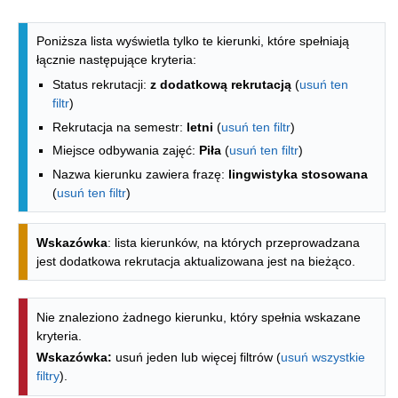
Lista kierunków - spis według wydzia
Poniższa lista wyświetla tylko te kierunki, które spełniają
łącznie następujące kryteria:
Status rekrutacji:
z dodatkową rekrutacją
(
usuń ten
filtr
)
Rekrutacja na semestr:
letni
(
usuń ten filtr
)
Miejsce odbywania zajęć:
Piła
(
usuń ten filtr
)
Nazwa kierunku zawiera frazę:
lingwistyka stosowana
(
usuń ten filtr
)
Wskazówka
: lista kierunków, na których przeprowadzana
jest dodatkowa rekrutacja aktualizowana jest na bieżąco.
Nie znaleziono żadnego kierunku, który spełnia wskazane
kryteria.
Wskazówka:
usuń jeden lub więcej filtrów (
usuń wszystkie
filtry
).