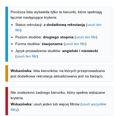
Lista kierunków - indeks alfabetyczny
Poniższa lista wyświetla tylko te kierunki, które spełniają
łącznie następujące kryteria:
Status rekrutacji:
z dodatkową rekrutacją
(
usuń ten
filtr
)
Poziom studiów:
drugiego stopnia
(
usuń ten filtr
)
Forma studiów:
stacjonarne
(
usuń ten filtr
)
Język prowadzenia studiów:
angielski i niemiecki
(
usuń ten filtr
)
Wskazówka
: lista kierunków, na których przeprowadzana
jest dodatkowa rekrutacja aktualizowana jest na bieżąco.
Nie znaleziono żadnego kierunku, który spełnia wskazane
kryteria.
Wskazówka:
usuń jeden lub więcej filtrów (
usuń wszystkie
filtry
).