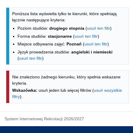
Lista kierunków - indeks alfabetyczny
Poniższa lista wyświetla tylko te kierunki, które spełniają
łącznie następujące kryteria:
Poziom studiów:
drugiego stopnia
(
usuń ten filtr
)
Forma studiów:
stacjonarne
(
usuń ten filtr
)
Miejsce odbywania zajęć:
Poznań
(
usuń ten filtr
)
Język prowadzenia studiów:
angielski i niemiecki
(
usuń ten filtr
)
Nie znaleziono żadnego kierunku, który spełnia wskazane
kryteria.
Wskazówka:
usuń jeden lub więcej filtrów (
usuń wszystkie
filtry
).
System Internetowej Rekrutacji 2026/2027