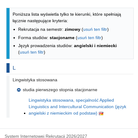
Lista kierunków - indeks alfabetyczny
Poniższa lista wyświetla tylko te kierunki, które spełniają
łącznie następujące kryteria:
Rekrutacja na semestr:
zimowy
(
usuń ten filtr
)
Forma studiów:
stacjonarne
(
usuń ten filtr
)
Język prowadzenia studiów:
angielski i niemiecki
(
usuń ten filtr
)
Na literę
L
Lingwistyka stosowana
studia pierwszego stopnia stacjonarne
Lingwistyka stosowana, specjalność Applied
Linguistics and Intercultural Communication (język
angielski z niemieckim od podstaw)
System Internetowej Rekrutacji 2026/2027